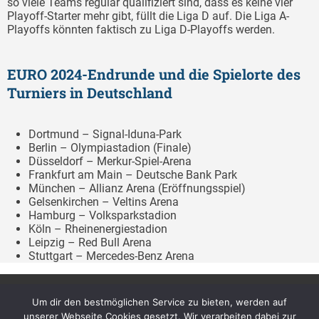
so viele Teams regulär qualifiziert sind, dass es keine vier
Playoff-Starter mehr gibt, füllt die Liga D auf. Die Liga A-
Playoffs könnten faktisch zu Liga D-Playoffs werden.
EURO 2024-Endrunde und die Spielorte des
Turniers in Deutschland
Dortmund – Signal-Iduna-Park
Berlin – Olympiastadion (Finale)
Düsseldorf – Merkur-Spiel-Arena
Frankfurt am Main – Deutsche Bank Park
München – Allianz Arena (Eröffnungsspiel)
Gelsenkirchen – Veltins Arena
Hamburg – Volksparkstadion
Köln – Rheinenergiestadion
Leipzig – Red Bull Arena
Stuttgart – Mercedes-Benz Arena
Um dir den bestmöglichen Service zu bieten, werden auf
Archiv
Über uns
unserer Webseite Cookies gesetzt. Wir verarbeiten dabei zur