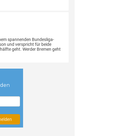
einem spannenden Bundesliga-
ison und verspricht für beide
nhälfte geht. Werder Bremen geht