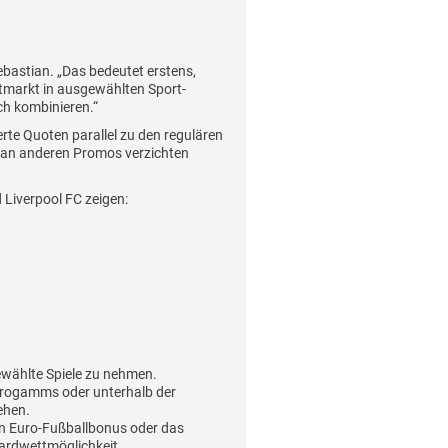
ebastian. „Das bedeutet erstens,
ttmarkt in ausgewählten Sport-
ch kombinieren.“
erte Quoten parallel zu den regulären
me an anderen Promos verzichten
Liverpool FC zeigen:
gewählte Spiele zu nehmen.
tprogamms oder unterhalb der
ehen.
den Euro-Fußballbonus oder das
dardwettmöglichkeit