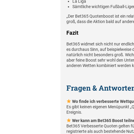
La Liga
Sämtliche wichtigen Fußball-Lige
„Der Bet365 Quotenboost ist ein rela
groß, dass die Aktion bald auf ande
Fazit
Bet365 widmet sich nicht nur endlich
es durchaus Sinn, auf beispielweise 
natürlich nicht besonders groß. Wic
aber feine Boost sehr wohl den Unt
anderen Wetten kombiniert werden kön
Fragen & Antworte
Wo finde ich verbesserte Wettqu
Es gibt keinen eigenen Menüpunkt „Q
Ereignis.
Wer kann am Bet365 Boost teil
Bet365 Verbesserte Quoten gelten f
registrierte als auch bestehende Nu