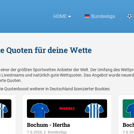
HOME
Bundesliga
%s
te Quoten für deine Wette
 einer der größten Sportwetten Anbieter der Welt. Der Umfang des Wettp
 Livestreams und natürlich gute Wettquoten. Das Angebot wurde neuerdi
erte Quoten.
e Quotenboost weiterer in Deutschland lizenzierter Bookies:
Bochum - Hertha
Boc
7.8.2026, 2. Bundesliga
7.8.20