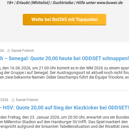
18+ | Erlaubt (Whitelist) | Suchtrisiko | Hilfe unter www.buwei.de
Wette bei Bet365 mit Topquoten
026
Daniel Fridrich
ch – Senegal: Quote 20,00 heute bei ODDSET schnappen
, den 16.06.2026, um 21:00 Uhr kommt es in der WM 2026 zu einem spanne
ag der Gruppe I auf Senegal. Der Austragungsort ist aktuell noch nicht fi
en zwei bekannte Namen: Didier Deschamps führt die Équipe Tricolore, 
 2026
Daniel Fridrich
 – HSV: Quote 20,00 auf Sieg der Kiezkicker bei ODDSET
n Freitag, den 23. Januar 2026, um 20:30 Uhr, erwartet uns ein Bundesl
n Millerntor-Stadion auf den Hamburger SV trifft. Das Spiel markiert den 
erspricht aufgrund der brisanten Tabellensituation und der Rivalität zwi