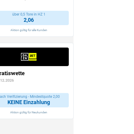
über 0,5 Tore in HZ 1
2,06
Aktion gültig für alle Kunden
ratiswette
.12.2026
ach Verifizierung - Mindestquote 2,00
KEINE Einzahlung
Aktion gültig für Neukunden