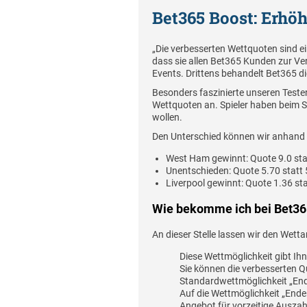
Bet365 Boost: Erhö
„Die verbesserten Wettquoten sind e
dass sie allen Bet365 Kunden zur Ver
Events. Drittens behandelt Bet365 di
Besonders faszinierte unseren Tester
Wettquoten an. Spieler haben beim S
wollen.
Den Unterschied können wir anhand 
West Ham gewinnt: Quote 9.0 sta
Unentschieden: Quote 5.70 statt 
Liverpool gewinnt: Quote 1.36 sta
Wie bekomme ich bei Bet36
An dieser Stelle lassen wir den Wett
Diese Wettmöglichkeit gibt Ih
Sie können die verbesserten 
Standardwettmöglichkeit „Ende
Auf die Wettmöglichkeit „Ende
Angebot für vorzeitige Auszah