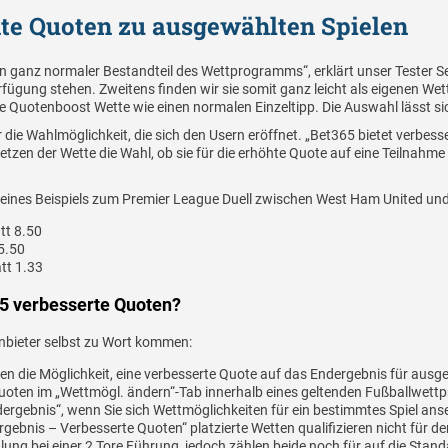
hte Quoten zu ausgewählten Spielen
in ganz normaler Bestandteil des Wettprogramms“, erklärt unser Tester S
fügung stehen. Zweitens finden wir sie somit ganz leicht als eigenen We
e Quotenboost Wette wie einen normalen Einzeltipp. Die Auswahl lässt si
 die Wahlmöglichkeit, die sich den Usern eröffnet. „Bet365 bietet verbess
etzen der Wette die Wahl, ob sie für die erhöhte Quote auf eine Teilnah
eines Beispiels zum Premier League Duell zwischen West Ham United und 
tt 8.50
5.50
tt 1.33
5 verbesserte Quoten?
anbieter selbst zu Wort kommen:
nen die Möglichkeit, eine verbesserte Quote auf das Endergebnis für aus
Quoten im „Wettmögl. ändern“-Tab innerhalb eines geltenden Fußballwet
rgebnis“, wenn Sie sich Wettmöglichkeiten für ein bestimmtes Spiel ans
rgebnis – Verbesserte Quoten“ platzierte Wetten qualifizieren nicht für 
lung bei einer 2 Tore Führung, jedoch zählen beide noch für auf die Stan