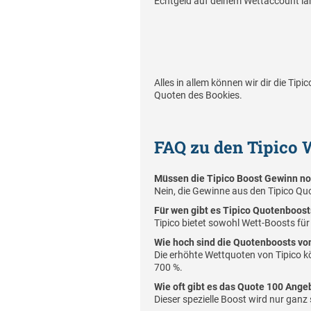
Echtgeld auf deinem Wettaccount la
Alles in allem können wir dir die Ti
Quoten des Bookies.
FAQ zu den Tipico 
Müssen die Tipico Boost Gewinn n
Nein, die Gewinne aus den Tipico Q
Für wen gibt es Tipico Quotenboost
Tipico bietet sowohl Wett-Boosts fü
Wie hoch sind die Quotenboosts vo
Die erhöhte Wettquoten von Tipico k
700 %.
Wie oft gibt es das Quote 100 Ange
Dieser spezielle Boost wird nur ganz 