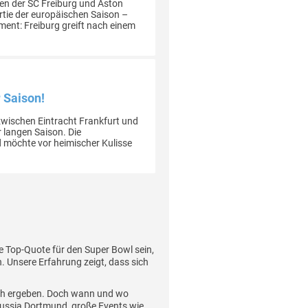
fen der SC Freiburg und Aston
artie der europäischen Saison –
oment: Freiburg greift nach einem
 Saison!
zwischen Eintracht Frankfurt und
 langen Saison. Die
nd möchte vor heimischer Kulisse
e Top-Quote für den Super Bowl sein,
. Unsere Erfahrung zeigt, dass sich
 ich ergeben. Doch wann und wo
russia Dortmund, große Events wie