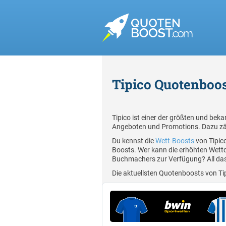
Tipico Quotenboo
Tipico ist einer der größten und be
Angeboten und Promotions. Dazu zäh
Du kennst die
Wett-Boosts
von Tipico
Boosts. Wer kann die erhöhten Wettq
Buchmachers zur Verfügung? All das u
Die aktuellsten Quotenboosts von T