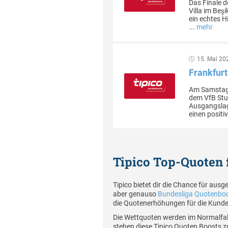
Das Finale 
Villa im Beş
ein echtes H
...
mehr
15. Mai 20
Frankfurt
Am Samstag,
dem VfB Stut
Ausgangslage
einen positi
Tipico Top-Quoten 
Tipico bietet dir die Chance für au
aber genauso
Bundesliga Quotenbo
die Quotenerhöhungen für die Kunden
Die Wettquoten werden im Normalfall
stehen diese Tipico Quoten Boosts z