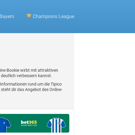
Bayern
Champions League
ne-Bookie wirbt mit attraktiven
deutlich verbessern kannst.
n Informationen rund um die Tipico
steht dir das Angebot des Online-