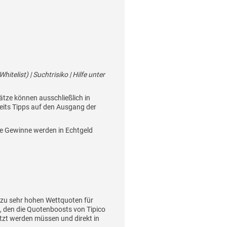
elist) | Suchtrisiko | Hilfe unter
ätze können ausschließlich in
eits Tipps auf den Ausgang der
che Gewinne werden in Echtgeld
l zu sehr hohen Wettquoten für
, den die Quotenboosts von Tipico
tzt werden müssen und direkt in