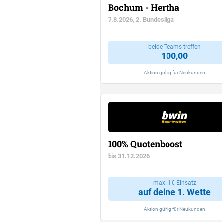
Bochum - Hertha
7.8.2026, 2. Bundesliga
beide Teams treffen
100,00
Aktion gültig für Neukunden
100% Quotenboost
bis 31.12.2026
max. 1€ Einsatz
auf deine 1. Wette
Aktion gültig für Neukunden