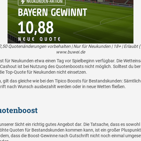
,50 Quotenänderungen vorbehalten | Nur für Neukunden | 18+ | Erlaubt (Whit
www.buwei.de
ost für Neukunden etwa einen Tag vor Spielbeginn verfügbar. Die Wetteins
ashout ist bei Nutzung des Quotenboosts nicht möglich. Solltest du ber
ie Top-Quote für Neukunden nicht einsetzen.
, gilt das gleiche wie bei den Tipico Boosts für Bestandskunden: Sämtli
ift nach Wunsch ausbezahlt werden oder in neue Wetten fließen.
uotenboost
unserer Sicht ein richtig gutes Angebot dar. Die Tatsache, dass es sowoh
höhte Quoten für Bestandskunden kommen kann, ist ein großer Pluspunkt
rdem, dass die Boost-Gewinne nach Gutschrift nicht noch einmal umgese