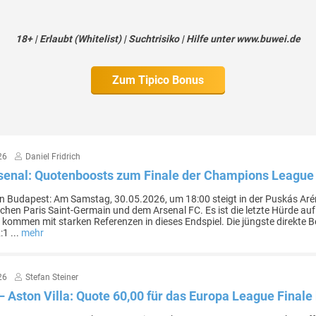
18+ | Erlaubt (Whitelist) | Suchtrisiko | Hilfe unter www.buwei.de
Zum Tipico Bonus
26
Daniel Fridrich
senal: Quotenboosts zum Finale der Champions League
 Budapest: Am Samstag, 30.05.2026, um 18:00 steigt in der Puskás Aré
chen Paris Saint-Germain und dem Arsenal FC. Es ist die letzte Hürde a
 kommen mit starken Referenzen in dieses Endspiel. Die jüngste direkte 
:1 ...
mehr
26
Stefan Steiner
– Aston Villa: Quote 60,00 für das Europa League Finale 