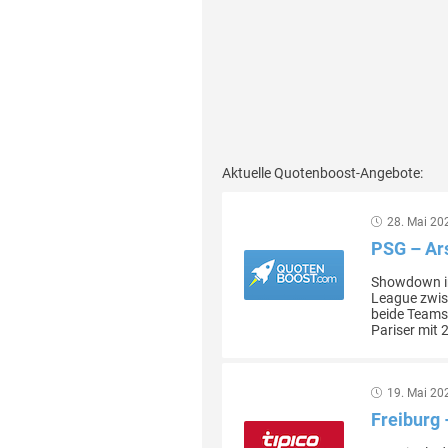
Aktuelle Quotenboost-Angebote:
28. Mai 20
PSG – Ar
Showdown in
League zwis
beide Teams
Pariser mit 2
19. Mai 20
Freiburg 