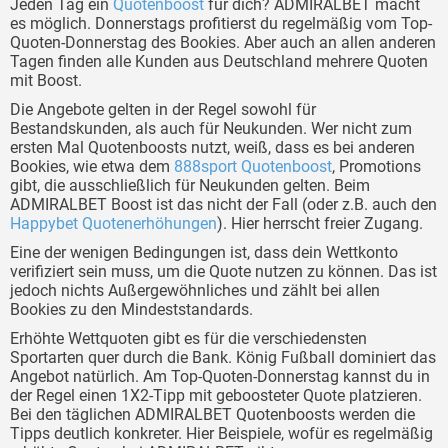
Jeden Tag ein
Quotenboost
für dich? ADMIRALBET macht
es möglich. Donnerstags profitierst du regelmäßig vom Top-
Quoten-Donnerstag des Bookies. Aber auch an allen anderen
Tagen finden alle Kunden aus Deutschland mehrere Quoten
mit Boost.
Die Angebote gelten in der Regel sowohl für
Bestandskunden, als auch für Neukunden. Wer nicht zum
ersten Mal Quotenboosts nutzt, weiß, dass es bei anderen
Bookies, wie etwa dem
888sport Quotenboost
, Promotions
gibt, die ausschließlich für Neukunden gelten. Beim
ADMIRALBET Boost ist das nicht der Fall (oder z.B. auch den
Happybet Quotenerhöhungen
). Hier herrscht freier Zugang.
Eine der wenigen Bedingungen ist, dass dein Wettkonto
verifiziert sein muss, um die Quote nutzen zu können. Das ist
jedoch nichts Außergewöhnliches und zählt bei allen
Bookies zu den Mindeststandards.
Erhöhte Wettquoten gibt es für die verschiedensten
Sportarten quer durch die Bank. König Fußball dominiert das
Angebot natürlich. Am Top-Quoten-Donnerstag kannst du in
der Regel einen 1X2-Tipp mit geboosteter Quote platzieren.
Bei den täglichen ADMIRALBET Quotenboosts werden die
Tipps deutlich konkreter. Hier Beispiele, wofür es regelmäßig