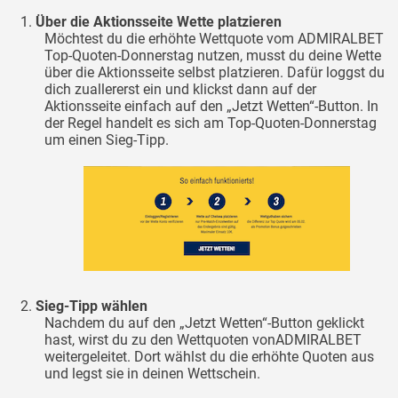
Über die Aktionsseite Wette platzieren
Möchtest du die erhöhte Wettquote vom ADMIRALBET
Top-Quoten-Donnerstag nutzen, musst du deine Wette
über die Aktionsseite selbst platzieren. Dafür loggst du
dich zuallererst ein und klickst dann auf der
Aktionsseite einfach auf den „Jetzt Wetten“-Button. In
der Regel handelt es sich am Top-Quoten-Donnerstag
um einen Sieg-Tipp.
Sieg-Tipp wählen
Nachdem du auf den „Jetzt Wetten“-Button geklickt
hast, wirst du zu den Wettquoten von
ADMIRALBET
weitergeleitet. Dort wählst du die erhöhte Quoten aus
und legst sie in deinen Wettschein.