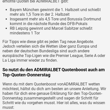
erhöhte Quoten bei ADMIRALBET gibt:
Bayern München gewinnt die 1. Halbzeit und schießt
mehr als 1,5 Tore in der 2. Halbzeit
Insgesamt mehr als 4,5 Tore und Borussia Dortmund
kommt in die nächste Runde des DFB-Pokals
RB Leipzig gewinnt und Marcel Sabitzer schießt
mindestens 1 Tor
Für Tipps wie diese gibt es jeden Tag neue Angebote.
Jedoch verteilen sich die Wetten über ganz Europa und
neben der deutschen Bundesliga sind auch andere
europäische Top-Ligen wie die Premier League, Serie A oder
La Liga immer wieder zu finden.
So nutzt du den ADMIRALBET Quotenboost auch am
Top-Quoten-Donnerstag
Wenn du mit dem Quotenboost von
ADMIRALBET wetten
möchtest, hältst du dich am besten an unsere Anleitung. Wir
haben für dich eine genaue Erklärung für den Top-Quoten-
Donnerstag zusammengestellt und sagen dir Schritt für
Schritt wie du vorgehen musst. Hier ist alles, was du wissen
musst: