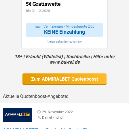
5€ Gratiswette
bis 31.12.2026
nach Verifizierung - Mindestquote 2,00
KEINE Einzahlung
Aktion gültig für Neukunden
18+ | Erlaubt (Whitelist) | Suchtrisiko | Hilfe unter
www.buwei.de
Zum ADMIRALBET Quotenboost
Aktuelle Quotenboost-Angebote:
29. November 2022
Daniel Fridrich