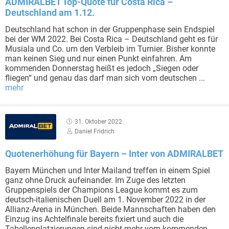
ADMIRALBET Top-Quote für Costa Rica –
Deutschland am 1.12.
Deutschland hat schon in der Gruppenphase sein Endspiel
bei der WM 2022. Bei Costa Rica – Deutschland geht es für
Musiala und Co. um den Verbleib im Turnier. Bisher konnte
man keinen Sieg und nur einen Punkt einfahren. Am
kommenden Donnerstag heißt es jedoch „Siegen oder
fliegen“ und genau das darf man sich vom deutschen ...
mehr
31. Oktober 2022
Daniel Fridrich
Quotenerhöhung für Bayern – Inter von ADMIRALBET
Bayern München und Inter Mailand treffen in einem Spiel
ganz ohne Druck aufeinander. Im Zuge des letzten
Gruppenspiels der Champions League kommt es zum
deutsch-italienischen Duell am 1. November 2022 in der
Allianz-Arena in München. Beide Mannschaften haben den
Einzug ins Achtelfinale bereits fixiert und auch die
Tabellenplatzierungen sind nicht mehr vom kommenden