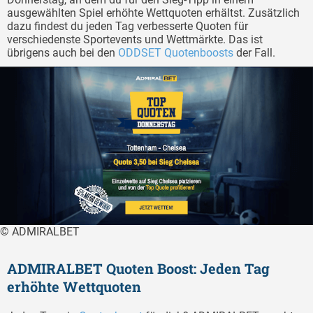
ausgewählten Spiel erhöhte Wettquoten erhältst. Zusätzlich
dazu findest du jeden Tag verbesserte Quoten für
verschiedenste Sportevents und Wettmärkte. Das ist
übrigens auch bei den
ODDSET Quotenboosts
der Fall.
© ADMIRALBET
ADMIRALBET Quoten Boost: Jeden Tag
erhöhte Wettquoten