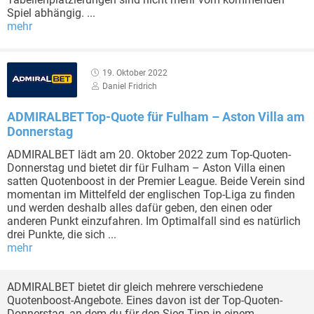
Spiel abhängig. ...
mehr
19. Oktober 2022
Daniel Fridrich
ADMIRALBET Top-Quote für Fulham – Aston Villa am
Donnerstag
ADMIRALBET lädt am 20. Oktober 2022 zum Top-Quoten-
Donnerstag und bietet dir für Fulham – Aston Villa einen
satten Quotenboost in der Premier League. Beide Verein sind
momentan im Mittelfeld der englischen Top-Liga zu finden
und werden deshalb alles dafür geben, den einen oder
anderen Punkt einzufahren. Im Optimalfall sind es natürlich
drei Punkte, die sich ...
mehr
ADMIRALBET bietet dir gleich mehrere verschiedene
Quotenboost-Angebote. Eines davon ist der Top-Quoten-
Donnerstag, an dem du für den Sieg-Tipp in einem