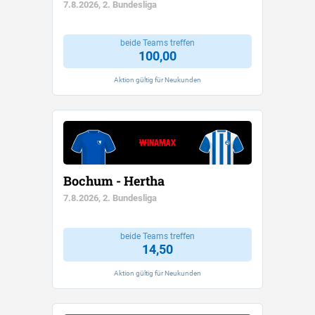
7.8.2026, 2. Bundesliga
beide Teams treffen
100,00
Aktion gültig für Neukunden
Bochum - Hertha
7.8.2026, 2. Bundesliga
beide Teams treffen
14,50
Aktion gültig für Neukunden