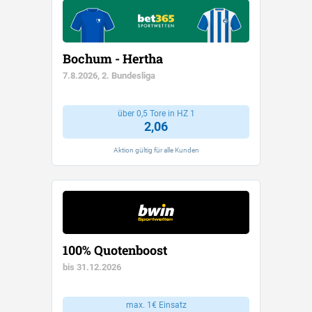
Bochum - Hertha
7.8.2026, 2. Bundesliga
über 0,5 Tore in HZ 1
2,06
Aktion gültig für alle Kunden
100% Quotenboost
bis 31.12.2026
max. 1€ Einsatz