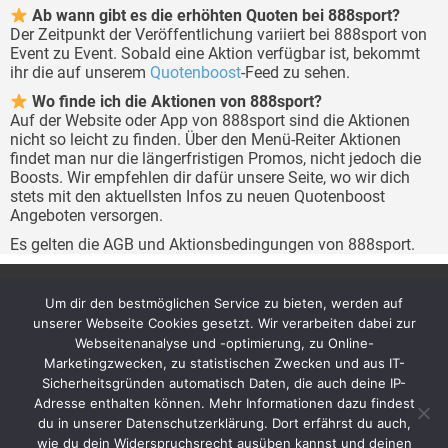
Ab wann gibt es die erhöhten Quoten bei 888sport?
Der Zeitpunkt der Veröffentlichung variiert bei 888sport von
Event zu Event. Sobald eine Aktion verfügbar ist, bekommt
ihr die auf unserem
Quotenboost
-Feed zu sehen.
Wo finde ich die Aktionen von 888sport?
Auf der Website oder App von 888sport sind die Aktionen
nicht so leicht zu finden. Über den Menü-Reiter Aktionen
findet man nur die längerfristigen Promos, nicht jedoch die
Boosts. Wir empfehlen dir dafür unsere Seite, wo wir dich
stets mit den aktuellsten Infos zu neuen Quotenboost
Angeboten versorgen.
Es gelten die AGB und Aktionsbedingungen von 888sport.
Um dir den bestmöglichen Service zu bieten, werden auf
Archiv
Über uns
unserer Webseite Cookies gesetzt. Wir verarbeiten dabei zur
Impressum
Das Team + unsere Ziele
Webseitenanalyse und -optimierung, zu Online-
Datenschutzerklärung
Kontakt
Marketingzwecken, zu statistischen Zwecken und aus IT-
Sicherheitsgründen automatisch Daten, die auch deine IP-
Adresse enthalten können. Mehr Informationen dazu findest
du in unserer Datenschutzerklärung. Dort erfährst du auch,
wie du dein Widerspruchsrecht ausüben kannst und deinen