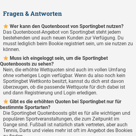
Fragen & Antworten
Wer kann den Quotenboost von Sportingbet nutzen?
Das Quotenboost-Angebot von Sportingbet steht jedem
bestehenden und auch neuen Kunden zur Verfügung. Du
musst lediglich beim Bookie registriert sein, um sie nutzen zu
können.
Muss ich eingeloggt sein, um die Sportingbet
Quotenboosts zu sehen?
Nein, die erhöhte Wettquoten sind auch im vollen Umfang
ohne vorheriges Login verfügbar. Wenn du also noch kein
Sportingbet Wettkonto besitzt, kannst du dich erst davon
überzeugen, ob die passende Wettquote für dich dabei ist
und dann Registrierung und Login erledigen.
Gibt es die erhöhten Quoten bei Sportingbet nur für
bestimmte Sportarten?
Die Sportingbet Quotenboosts gibt es für alle wichtigen und
populären Sportveranstaltungen, die zum Zeitpunkt im
Gange sind. Fußball ist natürlich stark vertreten, aber auch
Tennis, Darts und vieles mehr ist oft im Angebot des Bookies