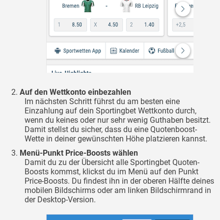
Auf den Wettkonto einbezahlen
Im nächsten Schritt führst du am besten eine
Einzahlung auf dein Sportingbet Wettkonto durch,
wenn du keines oder nur sehr wenig Guthaben besitzt.
Damit stellst du sicher, dass du eine Quotenboost-
Wette in deiner gewünschten Höhe platzieren kannst.
Menü-Punkt Price-Boosts wählen
Damit du zu der Übersicht alle Sportingbet Quoten-
Boosts kommst, klickst du im Menü auf den Punkt
Price-Boosts. Du findest ihn in der oberen Hälfte deines
mobilen Bildschirms oder am linken Bildschirmrand in
der Desktop-Version.