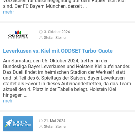
Vorzeichen für diese Begegnung auf dem Papier recht klar
sind. Der FC Bayern München, derzeit ...
mehr
3. Oktober 2024
Stefan Steiner
Leverkusen vs. Kiel mit ODDSET Turbo-Quote
Am Samstag, den 05. Oktober 2024, treffen in der
Bundesliga Bayer Leverkusen und Holstein Kiel aufeinander.
Das Duell findet im heimischen Stadion der Werkself statt
und ist Teil des 6. Spieltags der Saison. Bayer Leverkusen
startet als Favorit in dieses Aufeinandertreffen, da das Team
aktuell den 4. Platz in der Tabelle belegt. Holstein Kiel
hingegen ...
mehr
21. Mai 2024
Stefan Steiner