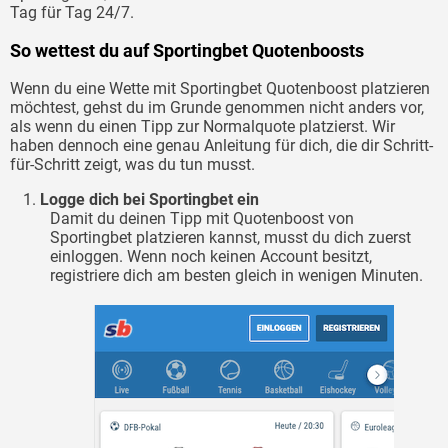
Tag für Tag 24/7.
So wettest du auf Sportingbet Quotenboosts
Wenn du eine Wette mit Sportingbet Quotenboost platzieren
möchtest, gehst du im Grunde genommen nicht anders vor,
als wenn du einen Tipp zur Normalquote platzierst. Wir
haben dennoch eine genau Anleitung für dich, die dir Schritt-
für-Schritt zeigt, was du tun musst.
Logge dich bei Sportingbet ein
Damit du deinen Tipp mit Quotenboost von
Sportingbet platzieren kannst, musst du dich zuerst
einloggen. Wenn noch keinen Account besitzt,
registriere dich am besten gleich in wenigen Minuten.