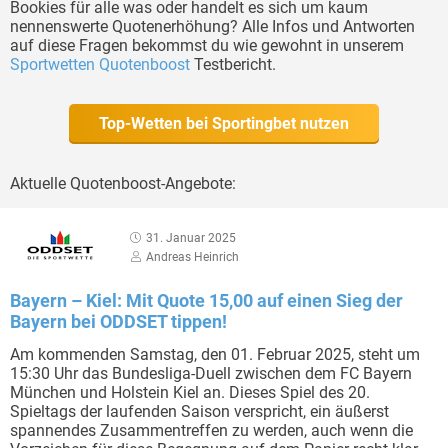
Bookies für alle was oder handelt es sich um kaum
nennenswerte Quotenerhöhung? Alle Infos und Antworten
auf diese Fragen bekommst du wie gewohnt in unserem
Sportwetten Quotenboost
Testbericht.
Top-Wetten bei Sportingbet nutzen
Aktuelle Quotenboost-Angebote:
31. Januar 2025
Andreas Heinrich
Bayern – Kiel: Mit Quote 15,00 auf einen Sieg der
Bayern bei ODDSET tippen!
Am kommenden Samstag, den 01. Februar 2025, steht um
15:30 Uhr das Bundesliga-Duell zwischen dem FC Bayern
München und Holstein Kiel an. Dieses Spiel des 20.
Spieltags der laufenden Saison verspricht, ein äußerst
spannendes Zusammentreffen zu werden, auch wenn die