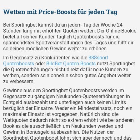
Wetten mit Price-Boosts für jeden Tag
Bei Sportingbet kannst du an jedem Tag der Woche 24
Stunden lang mit erhöhten Quoten wetten. Der Online-Bookie
bietet all seinen Kunden täglich Quotenboosts für die
spannendsten Sportveranstaltungen des Tages und hilft dir
so deinen möglichen Gewinn weiter zu erhöhen.
Im Gegensatz zu Konkurrenten wie die
888sport
Quotenboosts
oder
BildBet Quoten-Boosts
nutzt Sportingbet
die Quotenerhöhungen nicht direkt dafür neue Kunden zu
werben, sondern sein ohnehin schon gutes Angebot weiter
zu verbessern.
Gewinne aus den Sportingbet Quotenboosts werden im
Gegensatz zu gängigen Neukunden-Quotenerhöhungen in
Echtgeld ausbezahlt und unterliegen auch keinen Limits
bezüglich der Einsätze. Weder ein Mindesteinsatz, noch ein
maximaler Einsatz ist vorgegeben. Natürlich sind die
Wettquoten dadurch nicht so extrem erhöht wie bei anderen
Bookies die ausschließlich um Neukunden werden und
Gewinn in Bonusgeld ausbezahlen. Die Nutzen der
Sportingbet Quotenboost lohnt sich aber dennoch und das