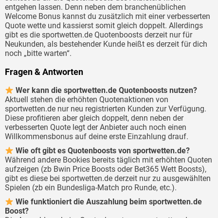
entgehen lassen. Denn neben dem branchenüblichen
Welcome Bonus kannst du zusätzlich mit einer verbesserten
Quote wette und kassierst somit gleich doppelt. Allerdings
gibt es die sportwetten.de Quotenboosts derzeit nur für
Neukunden, als bestehender Kunde heißt es derzeit für dich
noch „bitte warten“.
Fragen & Antworten
Wer kann die sportwetten.de Quotenboosts nutzen?
Aktuell stehen die erhöhten Quotenaktionen von
sportwetten.de nur neu registrierten Kunden zur Verfügung.
Diese profitieren aber gleich doppelt, denn neben der
verbesserten Quote legt der Anbieter auch noch einen
Willkommensbonus auf deine erste Einzahlung drauf.
Wie oft gibt es Quotenboosts von sportwetten.de?
Während andere Bookies bereits täglich mit erhöhten Quoten
aufzeigen (zb Bwin Price Boosts oder Bet365 Wett Boosts),
gibt es diese bei sportwetten.de derzeit nur zu ausgewählten
Spielen (zb ein Bundesliga-Match pro Runde, etc.).
Wie funktioniert die Auszahlung beim sportwetten.de
Boost?