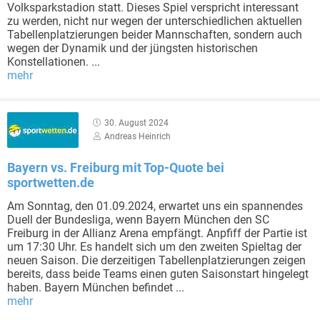
Volksparkstadion statt. Dieses Spiel verspricht interessant
zu werden, nicht nur wegen der unterschiedlichen aktuellen
Tabellenplatzierungen beider Mannschaften, sondern auch
wegen der Dynamik und der jüngsten historischen
Konstellationen. ...
mehr
30. August 2024
Andreas Heinrich
Bayern vs. Freiburg mit Top-Quote bei
sportwetten.de
Am Sonntag, den 01.09.2024, erwartet uns ein spannendes
Duell der Bundesliga, wenn Bayern München den SC
Freiburg in der Allianz Arena empfängt. Anpfiff der Partie ist
um 17:30 Uhr. Es handelt sich um den zweiten Spieltag der
neuen Saison. Die derzeitigen Tabellenplatzierungen zeigen
bereits, dass beide Teams einen guten Saisonstart hingelegt
haben. Bayern München befindet ...
mehr