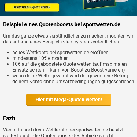
Beispiel eines Quotenboosts bei sportwetten.de
Um das ganze etwas verständlicher zu machen, möchten wir
das anhand eines Beispiels step by step verdeutlichen.
neues Wettkonto bei sportwetten.de eröffnen
mindestens 10€ einzahlen
10€ auf die geboostete Quote wetten (auf maximalen
Einsatz achten – kann von Boost zu Boost variieren)
wenn deine Wette gewinnt wird der gewonnene Betrag
deinem Konto ohne Umsatzbedingungen gutgeschrieben
Hier mit Mega-Quoten wetten!
Fazit
Wenn du noch kein Wettkonto bei sportwetten.de besitzt,
solltest du dir die Quotenboosts des Anbieters nicht