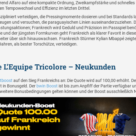
rend Alfaro auf eine kompakte Ordnung, Zweikampfstärke und schnelles 
en Tempowechsel und Effizienz im letzten Drittel.
szipliniert verteidigen, die Pressingmomente dosieren und bei Standards l
rzeugen und versuchen, die paraguayischen Linien auseinanderzuziehen. De
astungsaktionen; Frankreich wird Geduld und Präzision im Passspiel ben
 und der jüngsten Formkurven geht Frankreich als klarer Favorit in dieses
iter über sich hinauswachsen. Frankreich Stürmer Kylian Mbappé zeigte s
 Jahren, als bester Torschütze, verteidigen.
ie L’Equipe Tricolore – Neukunden
tboost
auf den Sieg Frankreichs an: Die Quote wird auf 100,00 erhöht. De
t in Bonusgeld. Der
bwin Boost
ist bis zum Anpfiff der Partie verfügbar 
 weitere Bonusbedingungen gelten können und der Boost ausschließlich 