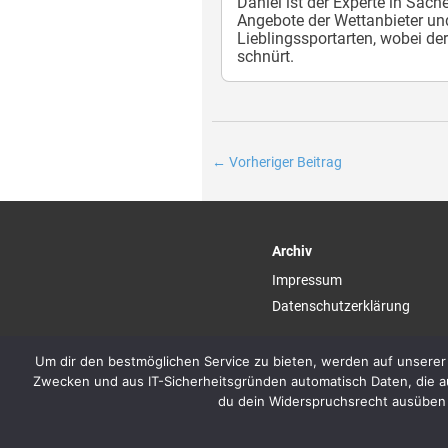
Daniel ist der Experte in Sach
Angebote der Wettanbieter und
Lieblingssportarten, wobei d
schnürt.
←
Vorheriger Beitrag
Archiv
Impressum
Datenschutzerklärung
Um dir den bestmöglichen Service zu bieten, werden auf unserer
Zwecken und aus IT-Sicherheitsgründen automatisch Daten, die au
du dein Widerspruchsrecht ausüben 
Es gelten die AGB und Bonuskonditionen der 
18+. Glücksspiel kann süchtig machen. Hilfe
Anbietern kann eine Provision entsehen, die j