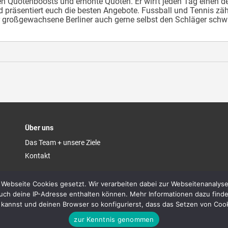
en Quotenboosts und erhöhte Quoten. Er wirft jeden Tag einen deta
 präsentiert euch die besten Angebote. Fussball und Tennis zäh
er großgewachsene Berliner auch gerne selbst den Schläger sch
Über uns
Das Team + unsere Ziele
Kontakt
 Webseite Cookies gesetzt. Wir verarbeiten dabei zur Webseitenanalyse
ch deine IP-Adresse enthalten können. Mehr Informationen dazu findes
kannst und deinen Browser so konfigurierst, dass das Setzen von Cooki
betreffenden Wettanbieter.
zur Kenntnis genommen
 unter gamblingtherapy.org. Spiele verantwortungsbewusst. quotenboost.com finanziert sich durch Affil
edoch keinen Einfluss auf das Rating oder den Inhalt hat.