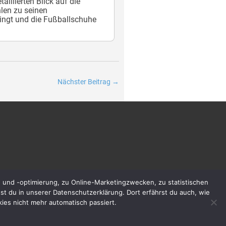
illierten Blick auf die
len zu seinen
wingt und die Fußballschuhe
Nächster Beitrag
→
 und -optimierung, zu Online-Marketingzwecken, zu statistischen
t du in unserer Datenschutzerklärung. Dort erfährst du auch, wie
es nicht mehr automatisch passiert.
iate-Links. Durch die Weiterleitung zu den