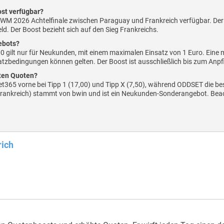
ost verfügbar?
s WM 2026 Achtelfinale zwischen Paraguay und Frankreich verfügbar. Der
ld. Der Boost bezieht sich auf den Sieg Frankreichs.
ebots?
0 gilt nur für Neukunden, mit einem maximalen Einsatz von 1 Euro. Eine 
zbedingungen können gelten. Der Boost ist ausschließlich bis zum Anpfi
ten Quoten?
et365 vorne bei Tipp 1 (17,00) und Tipp X (7,50), während ODDSET die best
rankreich) stammt von bwin und ist ein Neukunden-Sonderangebot. Beac
rich