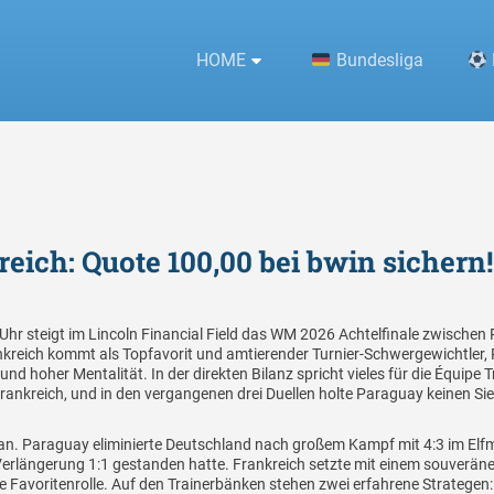
HOME
Bundesliga
%s
eich: Quote 100,00 bei bwin sichern!
r steigt im Lincoln Financial Field das WM 2026 Achtelfinale zwischen 
Frankreich kommt als Topfavorit und amtierender Turnier-Schwergewichtle
und hoher Mentalität. In der direkten Bilanz spricht vieles für die Équipe 
Frankreich, und in den vergangenen drei Duellen holte Paraguay keinen Sieg
an. Paraguay eliminierte Deutschland nach großem Kampf mit 4:3 im El
Verlängerung 1:1 gestanden hatte. Frankreich setzte mit einem souverän
 Favoritenrolle. Auf den Trainerbänken stehen zwei erfahrene Strategen