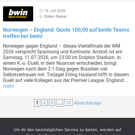
10. Juli 2026
Stefan Steiner
Norwegen – England: Quote 100,00 auf beide Teams
treffen bei bwin!
Norwegen gegen England – dieses Viertelfinale der WM
2026 verspricht Spannung und Kontraste. Anstoß ist am
Samstag, 11.07.2026, um 23:00 im Dolphin Stadium. In
einem K.-o.-Duell, in dem Nuancen entscheiden, bringt
Norwegen nach dem 2:1-Sieg gegen Brasilien viel
Selbstvertrauen mit. Torjäger Erling Haaland trifft in diesem
Duell auf viele Kollegen aus der Premier League. England ...
mehr
1
2
3
…
12
Ältere Beiträge
Um dir den bestmöglichen Service zu bieten, werden auf
Archiv
Über uns