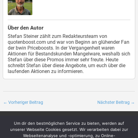
Über den Autor
Stefan Steiner zählt zum Redakteursteam von
quotenboost.com und war von Beginn an glühender Fan
der bwin Priceboosts. In der Vergangenheit waren
Aktionen für Bestandskunden Mangelware, weshalb sich
Stefan über diese Promos immer sehr freute. Heute
schreibt Stefan über diese Angebote, um euch über die
laufenden Aktionen zu informieren.
←
Vorheriger Beitrag
Nächster Beitrag
→
Um dir den bestmöglichen Service zu bieten, werden auf
Archiv
Über uns
unserer Webseite Cookies gesetzt. Wir verarbeiten dabei zur
Impressum
Das Team + unsere Ziele
Webseitenanalyse und -optimierung, zu Online-