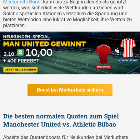
Merkurbets Boost
kann bis zu Beginn des Spiels genutzt
werden, was sicherlich viele Wettkunden anziehen wird.
Solche speziellen Aktionen verstärken die Spannung und
bieten Wettenden eine lukrative Möglichkeit, ihre Wetten zu
platzieren.
Boost bei Merkurbets sichern
Die besten normalen Quoten zum Spiel
Manchester United vs. Athletic Bilbao
Abseits des Quotenboosts für Neukunden bei Merkurbets