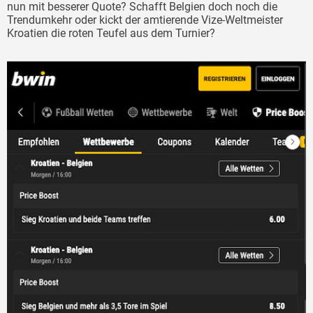
nun mit besserer Quote? Schafft Belgien doch noch die
Trendumkehr oder kickt der amtierende Vize-Weltmeister
Kroatien die roten Teufel aus dem Turnier?