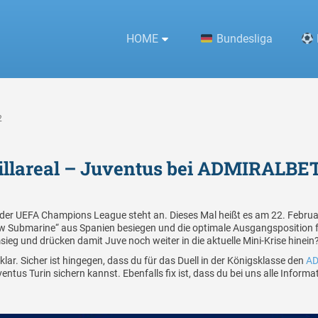
HOME
Bundesliga
%s
2
Villareal – Juventus bei ADMIRALBE
e der UEFA Champions League steht an. Dieses Mal heißt es am 22. Februa
low Submarine“ aus Spanien besiegen und die optimale Ausgangsposition f
sieg und drücken damit Juve noch weiter in die aktuelle Mini-Krise hinein
 klar. Sicher ist hingegen, dass du für das Duell in der Königsklasse den
AD
uventus Turin sichern kannst. Ebenfalls fix ist, dass du bei uns alle Infor