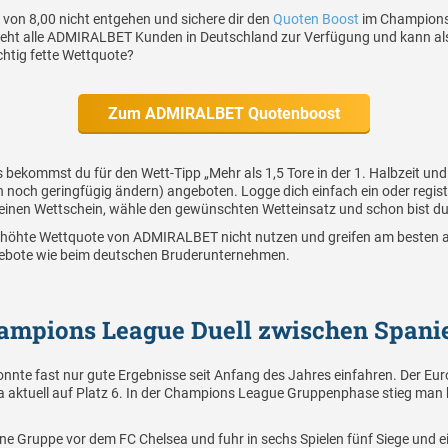
von 8,00 nicht entgehen und sichere dir den
Quoten Boost
im Champions 
 steht alle ADMIRALBET Kunden in Deutschland zur Verfügung und kann al
chtig fette Wettquote?
Zum ADMIRALBET Quotenboost
ekommst du für den Wett-Tipp „Mehr als 1,5 Tore in der 1. Halbzeit und m
h noch geringfügig ändern) angeboten. Logge dich einfach ein oder regis
deinen Wettschein, wähle den gewünschten Wetteinsatz und schon bist du
erhöhte Wettquote von ADMIRALBET nicht nutzen und greifen am besten
ngebote wie beim deutschen Bruderunternehmen.
mpions League Duell zwischen Spanie
d konnte fast nur gute Ergebnisse seit Anfang des Jahres einfahren. Der 
iga aktuell auf Platz 6. In der Champions League Gruppenphase stieg man
 Gruppe vor dem FC Chelsea und fuhr in sechs Spielen fünf Siege und eine