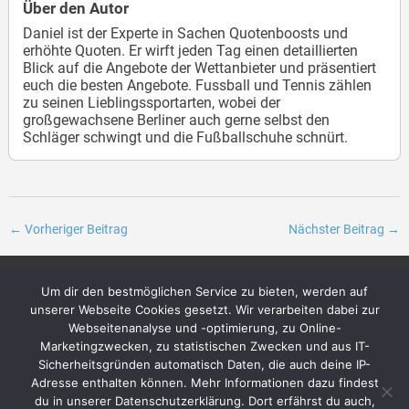
Über den Autor
Daniel ist der Experte in Sachen Quotenboosts und
erhöhte Quoten. Er wirft jeden Tag einen detaillierten
Blick auf die Angebote der Wettanbieter und präsentiert
euch die besten Angebote. Fussball und Tennis zählen
zu seinen Lieblingssportarten, wobei der
großgewachsene Berliner auch gerne selbst den
Schläger schwingt und die Fußballschuhe schnürt.
←
Vorheriger Beitrag
Nächster Beitrag
→
Um dir den bestmöglichen Service zu bieten, werden auf
Archiv
Über uns
unserer Webseite Cookies gesetzt. Wir verarbeiten dabei zur
Impressum
Das Team + unsere Ziele
Webseitenanalyse und -optimierung, zu Online-
Datenschutzerklärung
Kontakt
Marketingzwecken, zu statistischen Zwecken und aus IT-
Sicherheitsgründen automatisch Daten, die auch deine IP-
Adresse enthalten können. Mehr Informationen dazu findest
du in unserer Datenschutzerklärung. Dort erfährst du auch,