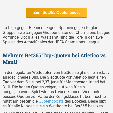
Zum Bet365 Quotenboost
La Liga gegen Premier League. Spanien gegen England.
Gruppenzweiter gegen Gruppenerster der Champions League
Vorrunde. Doch alles, was zählt, sind die Tore in den zwei
Spielen des Achtelfinales der UEFA Champions League.
Mehrere Bet365 Top-Quoten bei Atletico vs.
ManU
In den regulären Wettquoten von Bet365 zeigt sich ein relativ
ausgeglichenes Bild. Die Siegquote von Atletico liegt einen
Tag vor dem Spiel bei 2,37, jene für Manchester United bei
3,10. Die hohen Quoten zeigen, auf was für ein
ausgeglichenes Spiel wir uns freuen können. Wer noch
bessere Quoten zur Partie der Königsklasse haben möchte,
nutzt am besten die
Quotenboosts
des Bookies. Diese gibt
es für alle Kunden, die ein Wettkonto bei Bet365 besitzen.