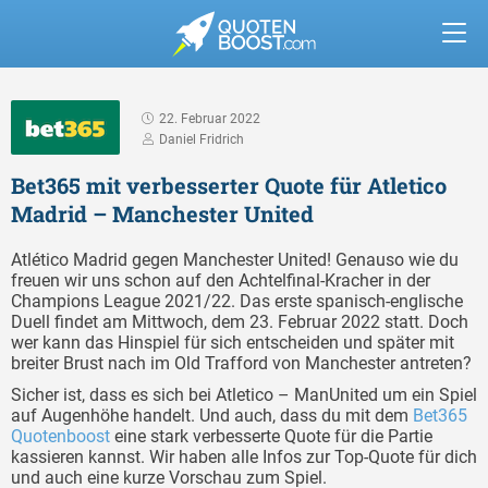
22. Februar 2022
Daniel Fridrich
Bet365 mit verbesserter Quote für Atletico
Madrid – Manchester United
Atlético Madrid gegen Manchester United! Genauso wie du
freuen wir uns schon auf den Achtelfinal-Kracher in der
Champions League 2021/22. Das erste spanisch-englische
Duell findet am Mittwoch, dem 23. Februar 2022 statt. Doch
wer kann das Hinspiel für sich entscheiden und später mit
breiter Brust nach im Old Trafford von Manchester antreten?
Sicher ist, dass es sich bei Atletico – ManUnited um ein Spiel
auf Augenhöhe handelt. Und auch, dass du mit dem
Bet365
Quotenboost
eine stark verbesserte Quote für die Partie
kassieren kannst. Wir haben alle Infos zur Top-Quote für dich
und auch eine kurze Vorschau zum Spiel.