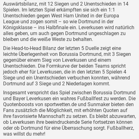
Auswärtsbilanz, mit 12 Siegen und 2 Unentschieden in 14
Spielen. Im letzten Spiel erkämpften sie sich ein 1:1
Unentschieden gegen West Ham United in der Europa
League und zogen somit – so wie Dortmund in der
Königsklasse – ins Halbfinale ein. Leverkusen wird natürlich
alles geben, um auch gegen Dortmund ungeschlagen zu
bleiben und die weiße Weste zu behalten.
Die Head-to-Head Bilanz der letzten 5 Duelle zeigt eine
leichte Überlegenheit von Borussia Dortmund, mit 3 Siegen
gegenüber einem Sieg von Leverkusen und einem
Unentschieden. Die Formkurve der beiden Teams spricht
jedoch eher für Leverkusen, die in den letzten 5 Spielen 4
Siege und ein Unentschieden verbuchen konnten, während
Dortmund auf 3 Siege und 2 Niederlagen kommt.
Insgesamt verspricht das Spiel zwischen Borussia Dortmund
und Bayer Leverkusen ein wahres Fußballfest zu werden. Die
Quotenboosts von sportwetten.de und Sunmaker bieten den
Fans zusätzlich die Möglichkeit, mit erhöhten Quoten auf
ihre favorisierte Mannschaft zu setzen. Es bleibt abzuwarten,
ob Leverkusen ihre beeindruckende Serie fortsetzen können
oder ob Dortmund für eine Überraschung sorgt. Fußballherz,
was willst du mehr!