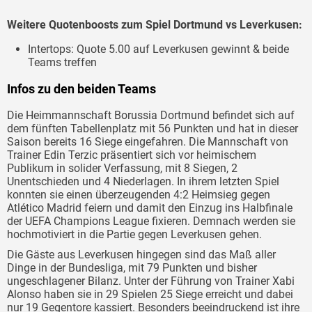
Weitere Quotenboosts zum Spiel Dortmund vs Leverkusen:
Intertops: Quote 5.00 auf Leverkusen gewinnt & beide
Teams treffen
Infos zu den beiden Teams
Die Heimmannschaft Borussia Dortmund befindet sich auf
dem fünften Tabellenplatz mit 56 Punkten und hat in dieser
Saison bereits 16 Siege eingefahren. Die Mannschaft von
Trainer Edin Terzic präsentiert sich vor heimischem
Publikum in solider Verfassung, mit 8 Siegen, 2
Unentschieden und 4 Niederlagen. In ihrem letzten Spiel
konnten sie einen überzeugenden 4:2 Heimsieg gegen
Atlético Madrid feiern und damit den Einzug ins Halbfinale
der UEFA Champions League fixieren. Demnach werden sie
hochmotiviert in die Partie gegen Leverkusen gehen.
Die Gäste aus Leverkusen hingegen sind das Maß aller
Dinge in der Bundesliga, mit 79 Punkten und bisher
ungeschlagener Bilanz. Unter der Führung von Trainer Xabi
Alonso haben sie in 29 Spielen 25 Siege erreicht und dabei
nur 19 Gegentore kassiert. Besonders beeindruckend ist ihre