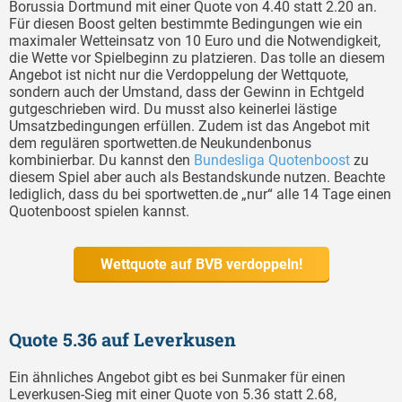
Borussia Dortmund mit einer Quote von 4.40 statt 2.20 an.
Für diesen Boost gelten bestimmte Bedingungen wie ein
maximaler Wetteinsatz von 10 Euro und die Notwendigkeit,
die Wette vor Spielbeginn zu platzieren. Das tolle an diesem
Angebot ist nicht nur die Verdoppelung der Wettquote,
sondern auch der Umstand, dass der Gewinn in Echtgeld
gutgeschrieben wird. Du musst also keinerlei lästige
Umsatzbedingungen erfüllen. Zudem ist das Angebot mit
dem regulären sportwetten.de Neukundenbonus
kombinierbar. Du kannst den
Bundesliga Quotenboost
zu
diesem Spiel aber auch als Bestandskunde nutzen. Beachte
lediglich, dass du bei sportwetten.de „nur“ alle 14 Tage einen
Quotenboost spielen kannst.
Wettquote auf BVB verdoppeln!
Quote 5.36 auf Leverkusen
Ein ähnliches Angebot gibt es bei Sunmaker für einen
Leverkusen-Sieg mit einer Quote von 5.36 statt 2.68,