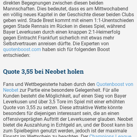
direkten Begegnungen zwischen diesen beiden
Mannschaften. Dies bedeutet, dass es am Mittwochabend
ein völlig neues Kapitel in der Geschichte dieser beiden Clubs
geben wird. Stade Brest kommt mit einem 1:1-Unentschieden
gegen Stade Rennais im Rücken in dieses Spiel, während
Bayer Leverkusen durch einen knappen 2:1-Heimerfolg
gegen Eintracht Frankfurt sicherlich mit etwas mehr
Selbstvertrauen anreisen dürfte. Die Experten von
quotenboost.com
haben sich für folgenden Boost
entschieden:
Quote 3,55 bei Neobet holen
Fans und Wettbegeisterte haben durch den
Quotenboost von
Neobet
zur Partie eine besondere Gelegenheit. Für alle
Kunden besteht die Möglichkeit, auf einen Sieg von Bayer
Leverkusen und über 3,5 Tore im Spiel mit einer erhöhten
Quote von 3,55 zu setzen. Diese attraktive Wette könnte
besonders für diejenigen interessant sein, die an einen
offensivgeprägten Auftritt der Leverkusener glauben. Neobet
bietet die Auszahlung in Echtgeld an, und der Boost kann bis
zum Spielbeginn genutzt werden, jedoch ist der maximale
Einsatz im Wettschein zu beachten. Der
Champions League