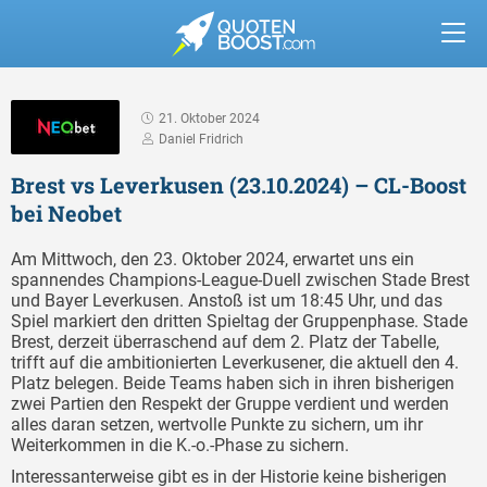
21. Oktober 2024
Daniel Fridrich
Brest vs Leverkusen (23.10.2024) – CL-Boost
bei Neobet
Am Mittwoch, den 23. Oktober 2024, erwartet uns ein
spannendes Champions-League-Duell zwischen Stade Brest
und Bayer Leverkusen. Anstoß ist um 18:45 Uhr, und das
Spiel markiert den dritten Spieltag der Gruppenphase. Stade
Brest, derzeit überraschend auf dem 2. Platz der Tabelle,
trifft auf die ambitionierten Leverkusener, die aktuell den 4.
Platz belegen. Beide Teams haben sich in ihren bisherigen
zwei Partien den Respekt der Gruppe verdient und werden
alles daran setzen, wertvolle Punkte zu sichern, um ihr
Weiterkommen in die K.-o.-Phase zu sichern.
Interessanterweise gibt es in der Historie keine bisherigen