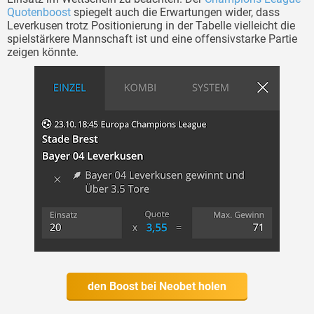
Quotenboost
spiegelt auch die Erwartungen wider, dass
Leverkusen trotz Positionierung in der Tabelle vielleicht die
spielstärkere Mannschaft ist und eine offensivstarke Partie
zeigen könnte.
den Boost bei Neobet holen