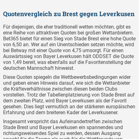
Quotenvergleich zu Brest gegen Leverkusen
Für diejenigen, die eher traditionell wetten möchten, gibt es
eine Reihe von attraktiven Quoten bei großen Wettanbietern.
Bet365 bietet für einen Sieg von Stade Brest eine hohe Quote
von 6,50 an. Wer auf ein Unentschieden setzen möchte, wird
bei Betway mit einer Quote von 4,75 umsorgt. Für einen
Auswärtssieg von Bayer Leverkusen hält ODDSET die Quote
von 1,49 bereit, was ebenfalls auf die Favoritenstellung der
deutschen Mannschaft hinweist.
Diese Quoten spiegeln die Wettbewerbsbedingungen wider
und geben einen Hinweis darauf, wie sich die Wettanbieter
die Kräfteverhältnisse zwischen diesen beiden Clubs
vorstellen. Trotz der Tabellenplatzierung von Stade Brest auf
dem zweiten Platz, wird Bayer Leverkusen als der Favorit
gesehen. Dies liegt vermutlich an der stärkeren europäischen
Erfahrung und dem breiteren Kader der Leverkusener.
Insgesamt verspricht das Aufeinandertreffen zwischen
Stade Brest und Bayer Leverkusen ein spannendes und
richtungsweisendes Spiel zu werden, dessen Ausgang