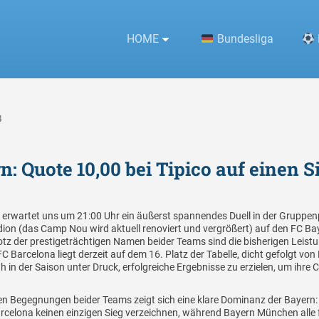
HOME
Bundesliga
%s
4
: Quote 10,00 bei Tipico auf einen S
 erwartet uns um 21:00 Uhr ein äußerst spannendes Duell in der Grupp
adion (das Camp Nou wird aktuell renoviert und vergrößert) auf den FC Ba
 Trotz der prestigeträchtigen Namen beider Teams sind die bisherigen Lei
 Barcelona liegt derzeit auf dem 16. Platz der Tabelle, dicht gefolgt v
h in der Saison unter Druck, erfolgreiche Ergebnisse zu erzielen, um ih
en Begegnungen beider Teams zeigt sich eine klare Dominanz der Bayern: 
rcelona keinen einzigen Sieg verzeichnen, während Bayern München alle fü