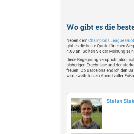
Wo gibt es die best
Neben dem
Champions League Quo
gibt es die beste Quote für einen Sie
4.00 an. Sollten Sie der Meinung sei
Diese Begegnung verspricht also nic
bisherigen Ergebnisse und der starke
freuen. Ob Barcelona endlich den Ba
wird zweifellos ein Abend voller Fu
Stefan Stei