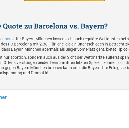
e Quote zu Barcelona vs. Bayern?
tenboost
für Bayern München lassen sich auch reguläre Wettquoten bei a
g des FC Barcelona mit 2.38. Für jene, die ein Unentschieden in Betracht zi
n, dass Bayern München abermals als Sieger vom Platz geht, bietet Tipico 
ht nur sportlich, sondern auch aus der Sicht der Wettmärkte äußerst spa
n Offensivleistungen beider Teams in ihren letzten Spielen, können sich d
nn gegen Bayern München brechen kann oder die Bayern ihre Erfolgsserie
ßballspannung und Dramatik!
ner