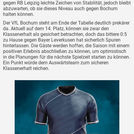
gegen RB Leipzig leichte Zeichen von Stabilität, jedoch bleibt
abzuwarten, ob sie dieses Niveau auch gegen Bochum
halten können.
Der VfL Bochum steht am Ende der Tabelle deutlich prekärer
da. Aktuell auf dem 14. Platz, können sie zwar den
Klassenerhalt als gesichert betrachten, doch das bittere 0:5
zu Hause gegen Bayer Leverkusen hat sicherlich Spuren
hinterlassen. Die Gäste werden hoffen, die Saison mit einem
positiven Erlebnis abschließen zu können, um optimistisch
in die Planungen für die nächste Spielzeit starten zu können.
Ein Punkt würde dem Auswärtsteam zum sicheren
Klassenerhalt reichen.