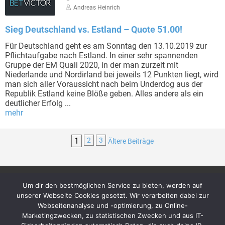
Andreas Heinrich
Sieg Deutschland vs. Estland – Quote 51.00!
Für Deutschland geht es am Sonntag den 13.10.2019 zur
Pflichtaufgabe nach Estland. In einer sehr spannenden
Gruppe der EM Quali 2020, in der man zurzeit mit
Niederlande und Nordirland bei jeweils 12 Punkten liegt, wird
man sich aller Voraussicht nach beim Underdog aus der
Republik Estland keine Blöße geben. Alles andere als ein
deutlicher Erfolg ...
mehr
1
2
3
Ältere Beiträge
Um dir den bestmöglichen Service zu bieten, werden auf
Archiv
Über uns
unserer Webseite Cookies gesetzt. Wir verarbeiten dabei zur
Impressum
Das Team + unsere Ziele
Webseitenanalyse und -optimierung, zu Online-
Datenschutzerklärung
Kontakt
Marketingzwecken, zu statistischen Zwecken und aus IT-