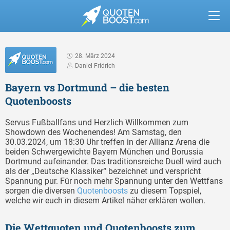
28. März 2024
Daniel Fridrich
Bayern vs Dortmund – die besten
Quotenboosts
Servus Fußballfans und Herzlich Willkommen zum
Showdown des Wochenendes! Am Samstag, den
30.03.2024, um 18:30 Uhr treffen in der Allianz Arena die
beiden Schwergewichte Bayern München und Borussia
Dortmund aufeinander. Das traditionsreiche Duell wird auch
als der „Deutsche Klassiker“ bezeichnet und verspricht
Spannung pur. Für noch mehr Spannung unter den Wettfans
sorgen die diversen
Quotenboosts
zu diesem Topspiel,
welche wir euch in diesem Artikel näher erklären wollen.
Die Wettquoten und Quotenboosts zum