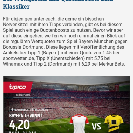
Klassiker
Für diejenigen unter euch, die gerne ein bisschen
Nervenkitzel mit ihren Tipps verbinden, gibt es bei diesem
Spiel auch einige Quotenboosts zu nutzen. Bevor wir aber
auf diese eingehen, werfen wir noch einmal einen Blick auf
die regulären Wettquoten zum Spiel Bayern München gegen
Borussia Dortmund. Diese liegen mit Veröffentlichung des
Artikels bei Tipp 1 (Bayern) mit einer Quote von 1.45 bei
sportwetten.de, Tipp X (Unentschieden) mit 5,75 bei
Winamax und Tipp 2 (Dortmund) mit 6,29 bei Merkur Bets.