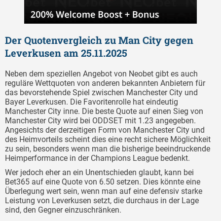
Der Quotenvergleich zu Man City gegen
Leverkusen am 25.11.2025
Neben dem speziellen Angebot von Neobet gibt es auch
reguläre Wettquoten von anderen bekannten Anbietern für
das bevorstehende Spiel zwischen Manchester City und
Bayer Leverkusen. Die Favoritenrolle hat eindeutig
Manchester City inne. Die beste Quote auf einen Sieg von
Manchester City wird bei ODDSET mit 1.23 angegeben.
Angesichts der derzeitigen Form von Manchester City und
des Heimvorteils scheint dies eine recht sichere Möglichkeit
zu sein, besonders wenn man die bisherige beeindruckende
Heimperformance in der Champions League bedenkt.
Wer jedoch eher an ein Unentschieden glaubt, kann bei
Bet365 auf eine Quote von 6.50 setzen. Dies könnte eine
Überlegung wert sein, wenn man auf eine defensiv starke
Leistung von Leverkusen setzt, die durchaus in der Lage
sind, den Gegner einzuschränken.