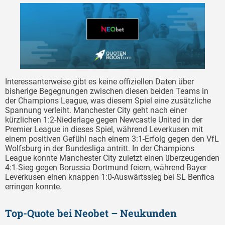
Interessanterweise gibt es keine offiziellen Daten über
bisherige Begegnungen zwischen diesen beiden Teams in
der Champions League, was diesem Spiel eine zusätzliche
Spannung verleiht. Manchester City geht nach einer
kürzlichen 1:2-Niederlage gegen Newcastle United in der
Premier League in dieses Spiel, während Leverkusen mit
einem positiven Gefühl nach einem 3:1-Erfolg gegen den VfL
Wolfsburg in der Bundesliga antritt. In der Champions
League konnte Manchester City zuletzt einen überzeugenden
4:1-Sieg gegen Borussia Dortmund feiern, während Bayer
Leverkusen einen knappen 1:0-Auswärtssieg bei SL Benfica
erringen konnte.
Top-Quote bei Neobet – Neukunden