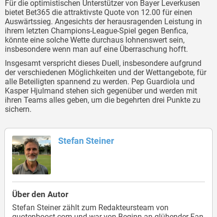
Für die optimistischen Unterstützer von Bayer Leverkusen
bietet Bet365 die attraktivste Quote von 12.00 für einen
Auswärtssieg. Angesichts der herausragenden Leistung in
ihrem letzten Champions-League-Spiel gegen Benfica,
könnte eine solche Wette durchaus lohnenswert sein,
insbesondere wenn man auf eine Überraschung hofft.
Insgesamt verspricht dieses Duell, insbesondere aufgrund
der verschiedenen Möglichkeiten und der Wettangebote, für
alle Beteiligten spannend zu werden. Pep Guardiola und
Kasper Hjulmand stehen sich gegenüber und werden mit
ihren Teams alles geben, um die begehrten drei Punkte zu
sichern.
Stefan Steiner
Über den Autor
Stefan Steiner zählt zum Redakteursteam von
quotenboost.com und war von Beginn an glühender Fan