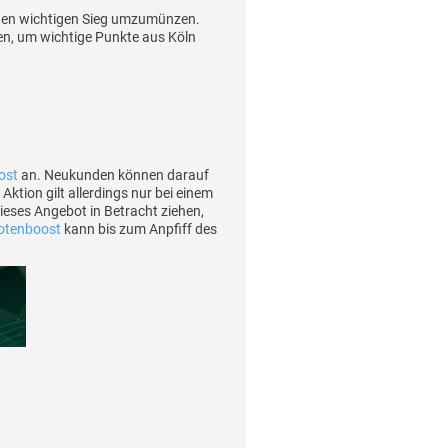
einen wichtigen Sieg umzumünzen.
ten, um wichtige Punkte aus Köln
ost
an. Neukunden können darauf
ktion gilt allerdings nur bei einem
ieses Angebot in Betracht ziehen,
otenboost
kann bis zum Anpfiff des