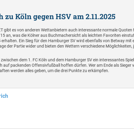
h zu Köln gegen HSV am 2.11.2025
bt es von anderen Wettanbietern auch interessante normale Quoten für 
.15 an, was die Kölner aus Buchmachersicht als leichten Favoriten einstu
erhalten. Ein Sieg für den Hamburger SV wird ebenfalls von Betway mit ei
ge der Partie wider und bieten den Wettern verschiedene Möglichkeiten,
 zwischen dem 1. FC Köln und dem Hamburger SV ein interessantes Spiel
ch auf packenden Offensivfußball hoffen dürfen. Wer am Ende als Sieger 
haften werden alles geben, um die drei Punkte zu erkämpfen.
rich