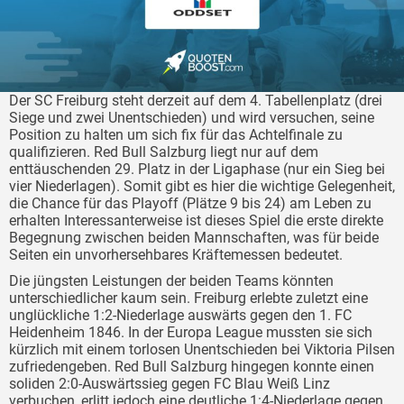
Der SC Freiburg steht derzeit auf dem 4. Tabellenplatz (drei
Siege und zwei Unentschieden) und wird versuchen, seine
Position zu halten um sich fix für das Achtelfinale zu
qualifizieren. Red Bull Salzburg liegt nur auf dem
enttäuschenden 29. Platz in der Ligaphase (nur ein Sieg bei
vier Niederlagen). Somit gibt es hier die wichtige Gelegenheit,
die Chance für das Playoff (Plätze 9 bis 24) am Leben zu
erhalten Interessanterweise ist dieses Spiel die erste direkte
Begegnung zwischen beiden Mannschaften, was für beide
Seiten ein unvorhersehbares Kräftemessen bedeutet.
Die jüngsten Leistungen der beiden Teams könnten
unterschiedlicher kaum sein. Freiburg erlebte zuletzt eine
unglückliche 1:2-Niederlage auswärts gegen den 1. FC
Heidenheim 1846. In der Europa League mussten sie sich
kürzlich mit einem torlosen Unentschieden bei Viktoria Pilsen
zufriedengeben. Red Bull Salzburg hingegen konnte einen
soliden 2:0-Auswärtssieg gegen FC Blau Weiß Linz
verbuchen, erlitt jedoch eine deutliche 1:4-Niederlage gegen