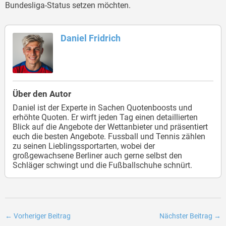
Bundesliga-Status setzen möchten.
Daniel Fridrich
Über den Autor
Daniel ist der Experte in Sachen Quotenboosts und
erhöhte Quoten. Er wirft jeden Tag einen detaillierten
Blick auf die Angebote der Wettanbieter und präsentiert
euch die besten Angebote. Fussball und Tennis zählen
zu seinen Lieblingssportarten, wobei der
großgewachsene Berliner auch gerne selbst den
Schläger schwingt und die Fußballschuhe schnürt.
←
Vorheriger Beitrag
Nächster Beitrag
→