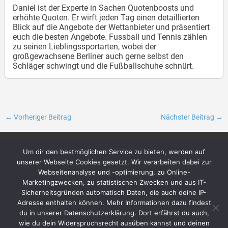
Daniel ist der Experte in Sachen Quotenboosts und
erhöhte Quoten. Er wirft jeden Tag einen detaillierten
Blick auf die Angebote der Wettanbieter und präsentiert
euch die besten Angebote. Fussball und Tennis zählen
zu seinen Lieblingssportarten, wobei der
großgewachsene Berliner auch gerne selbst den
Schläger schwingt und die Fußballschuhe schnürt.
←
Vorheriger Beitrag
Nächster Beitrag
→
Um dir den bestmöglichen Service zu bieten, werden auf
Archiv
Über uns
unserer Webseite Cookies gesetzt. Wir verarbeiten dabei zur
Impressum
Das Team + unsere Ziele
Webseitenanalyse und -optimierung, zu Online-
Datenschutzerklärung
Kontakt
Marketingzwecken, zu statistischen Zwecken und aus IT-
Sicherheitsgründen automatisch Daten, die auch deine IP-
Adresse enthalten können. Mehr Informationen dazu findest
du in unserer Datenschutzerklärung. Dort erfährst du auch,
wie du dein Widerspruchsrecht ausüben kannst und deinen