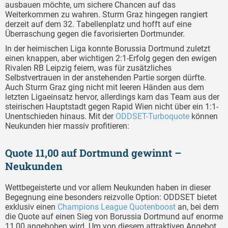
ausbauen möchte, um sichere Chancen auf das
Weiterkommen zu wahren. Sturm Graz hingegen rangiert
derzeit auf dem 32. Tabellenplatz und hofft auf eine
Überraschung gegen die favorisierten Dortmunder.
In der heimischen Liga konnte Borussia Dortmund zuletzt
einen knappen, aber wichtigen 2:1-Erfolg gegen den ewigen
Rivalen RB Leipzig feiern, was für zusätzliches
Selbstvertrauen in der anstehenden Partie sorgen dürfte.
Auch Sturm Graz ging nicht mit leeren Händen aus dem
letzten Ligaeinsatz hervor, allerdings kam das Team aus der
steirischen Hauptstadt gegen Rapid Wien nicht über ein 1:1-
Unentschieden hinaus. Mit der
ODDSET-Turboquote
können
Neukunden hier massiv profitieren:
Quote 11,00 auf Dortmund gewinnt –
Neukunden
Wettbegeisterte und vor allem Neukunden haben in dieser
Begegnung eine besonders reizvolle Option: ODDSET bietet
exklusiv einen
Champions League Quotenboost
an, bei dem
die Quote auf einen Sieg von Borussia Dortmund auf enorme
11,00 angehoben wird. Um von diesem attraktiven Angebot