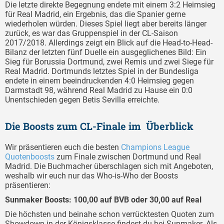
Die letzte direkte Begegnung endete mit einem 3:2 Heimsieg
für Real Madrid, ein Ergebnis, das die Spanier gerne
wiederholen würden. Dieses Spiel liegt aber bereits länger
zurück, es war das Gruppenspiel in der CL-Saison
2017/2018. Allerdings zeigt ein Blick auf die Head-to-Head-
Bilanz der letzten fünf Duelle ein ausgeglichenes Bild: Ein
Sieg für Borussia Dortmund, zwei Remis und zwei Siege für
Real Madrid. Dortmunds letztes Spiel in der Bundesliga
endete in einem beeindruckenden 4:0 Heimsieg gegen
Darmstadt 98, während Real Madrid zu Hause ein 0:0
Unentschieden gegen Betis Sevilla erreichte.
Die Boosts zum CL-Finale im Überblick
Wir präsentieren euch die besten
Champions League
Quotenboosts
zum Finale zwischen Dortmund und Real
Madrid. Die Buchmacher überschlagen sich mit Angeboten,
weshalb wir euch nur das Who-is-Who der Boosts
präsentieren:
Sunmaker Boosts: 100,00 auf BVB oder 30,00 auf Real
Die höchsten und beinahe schon verrücktesten Quoten zum
Showdown in der Königsklasse findest du bei Sunmaker. Als