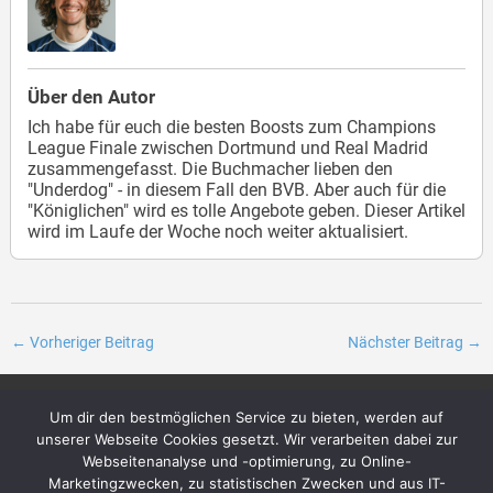
Über den Autor
Ich habe für euch die besten Boosts zum Champions
League Finale zwischen Dortmund und Real Madrid
zusammengefasst. Die Buchmacher lieben den
"Underdog" - in diesem Fall den BVB. Aber auch für die
"Königlichen" wird es tolle Angebote geben. Dieser Artikel
wird im Laufe der Woche noch weiter aktualisiert.
←
Vorheriger Beitrag
Nächster Beitrag
→
Um dir den bestmöglichen Service zu bieten, werden auf
Archiv
Über uns
unserer Webseite Cookies gesetzt. Wir verarbeiten dabei zur
Impressum
Das Team + unsere Ziele
Webseitenanalyse und -optimierung, zu Online-
Datenschutzerklärung
Kontakt
Marketingzwecken, zu statistischen Zwecken und aus IT-