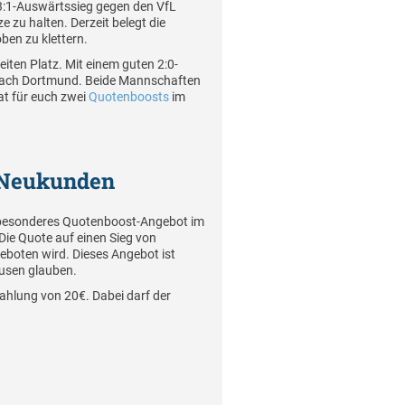
 3:1-Auswärtssieg gegen den VfL
 zu halten. Derzeit belegt die
ben zu klettern.
iten Platz. Mit einem guten 2:0-
t nach Dortmund. Beide Mannschaften
hat für euch zwei
Quotenboosts
im
– Neukunden
in besonderes Quotenboost-Angebot im
ie Quote auf einen Sieg von
boten wird. Dieses Angebot ist
kusen glauben.
zahlung von 20€. Dabei darf der