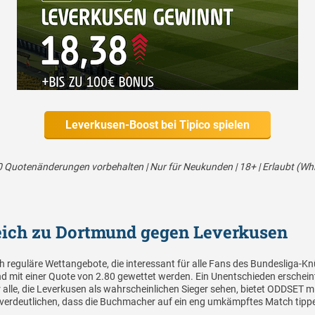
Leverkusen-Boost bei Tipico spielen
Quotenänderungen vorbehalten | Nur für Neukunden | 18+ | Erlaubt (Whiteli
eich zu Dortmund gegen Leverkusen
reguläre Wettangebote, die interessant für alle Fans des Bundesliga-Kn
d mit einer Quote von 2.80 gewettet werden. Ein Unentschieden erscheint
r alle, die Leverkusen als wahrscheinlichen Sieger sehen, bietet ODDSET m
verdeutlichen, dass die Buchmacher auf ein eng umkämpftes Match tipp