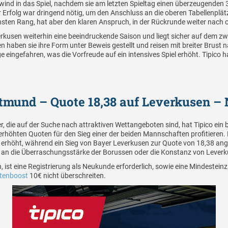
ind in das Spiel, nachdem sie am letzten Spieltag einen überzeugenden
Erfolg war dringend nötig, um den Anschluss an die oberen Tabellenplätze
sten Rang, hat aber den klaren Anspruch, in der Rückrunde weiter nach o
rkusen weiterhin eine beeindruckende Saison und liegt sicher auf dem zwe
haben sie ihre Form unter Beweis gestellt und reisen mit breiter Brus
e eingefahren, was die Vorfreude auf ein intensives Spiel erhöht. Tipico 
rtmund – Quote 18,38 auf Leverkusen 
er, die auf der Suche nach attraktiven Wettangeboten sind, hat Tipico e
öhten Quoten für den Sieg einer der beiden Mannschaften profitieren. D
erhöht, während ein Sieg von Bayer Leverkusen zur Quote von 18,38 ange
ie an die Überraschungsstärke der Borussen oder die Konstanz von Lever
ist eine Registrierung als Neukunde erforderlich, sowie eine Mindestein
otenboost
10€ nicht überschreiten.