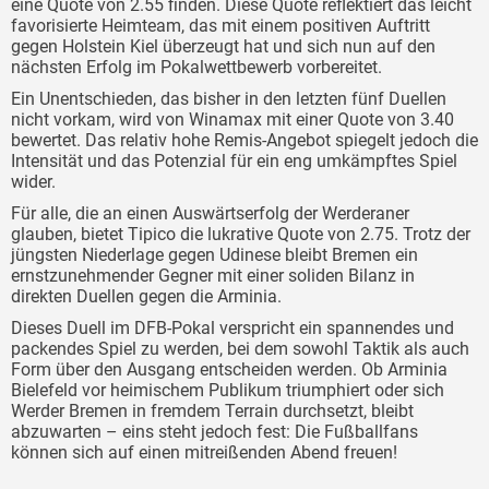
eine Quote von 2.55 finden. Diese Quote reflektiert das leicht
favorisierte Heimteam, das mit einem positiven Auftritt
gegen Holstein Kiel überzeugt hat und sich nun auf den
nächsten Erfolg im Pokalwettbewerb vorbereitet.
Ein Unentschieden, das bisher in den letzten fünf Duellen
nicht vorkam, wird von Winamax mit einer Quote von 3.40
bewertet. Das relativ hohe Remis-Angebot spiegelt jedoch die
Intensität und das Potenzial für ein eng umkämpftes Spiel
wider.
Für alle, die an einen Auswärtserfolg der Werderaner
glauben, bietet Tipico die lukrative Quote von 2.75. Trotz der
jüngsten Niederlage gegen Udinese bleibt Bremen ein
ernstzunehmender Gegner mit einer soliden Bilanz in
direkten Duellen gegen die Arminia.
Dieses Duell im DFB-Pokal verspricht ein spannendes und
packendes Spiel zu werden, bei dem sowohl Taktik als auch
Form über den Ausgang entscheiden werden. Ob Arminia
Bielefeld vor heimischem Publikum triumphiert oder sich
Werder Bremen in fremdem Terrain durchsetzt, bleibt
abzuwarten – eins steht jedoch fest: Die Fußballfans
können sich auf einen mitreißenden Abend freuen!