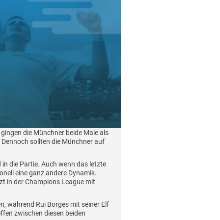
P gingen die Münchner beide Male als
n. Dennoch sollten die Münchner auf
n die Partie. Auch wenn das letzte
tionell eine ganz andere Dynamik.
zt in der Champions League mit
, während Rui Borges mit seiner Elf
effen zwischen diesen beiden