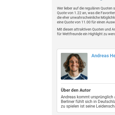
Wer lieber auf die regulären Quoten 
Quote von 1.22 an, was die Favoritenr
die eher unwahrscheinliche Möglichke
eine Quote von 11.00 für einen Ausw
Mit diesen attraktiven Quoten und A
für Wettfreunde ein Highlight zu wer
Andreas He
Über den Autor
Andreas kommt ursprünglich 
Berliner fühlt sich in Deutsc
zu spielen ist seine Leidensch