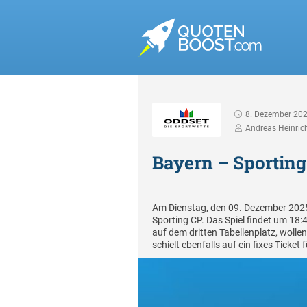
8. Dezember 20
Andreas Heinric
Bayern – Sporting
Am Dienstag, den 09. Dezember 202
Sporting CP. Das Spiel findet um 18:4
auf dem dritten Tabellenplatz, wollen
schielt ebenfalls auf ein fixes Ticket 