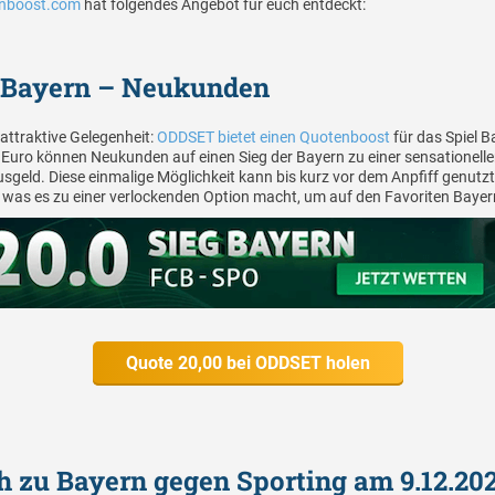
nboost.com
hat folgendes Angebot für euch entdeckt:
e Bayern – Neukunden
 attraktive Gelegenheit:
ODDSET bietet einen Quotenboost
für das Spiel 
 Euro können Neukunden auf einen Sieg der Bayern zu einer sensationell
usgeld. Diese einmalige Möglichkeit kann bis kurz vor dem Anpfiff genutz
was es zu einer verlockenden Option macht, um auf den Favoriten Baye
Quote 20,00 bei ODDSET holen
h zu Bayern gegen Sporting am 9.12.20