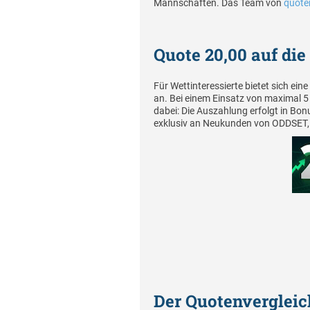
Mannschaften. Das Team von
quote
Quote 20,00 auf di
Für Wettinteressierte bietet sich eine
an. Bei einem Einsatz von maximal 5
dabei: Die Auszahlung erfolgt in Bon
exklusiv an Neukunden von ODDSET, 
Der Quotenvergleic