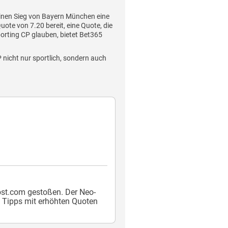
 einen Sieg von Bayern München eine
uote von 7.20 bereit, eine Quote, die
porting CP glauben, bietet Bet365
nicht nur sportlich, sondern auch
st.com gestoßen. Der Neo-
. Tipps mit erhöhten Quoten