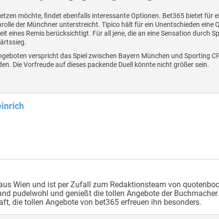
setzen möchte, findet ebenfalls interessante Optionen. Bet365 bietet für
olle der Münchner unterstreicht. Tipico hält für ein Unentschieden eine Q
it eines Remis berücksichtigt. Für all jene, die an eine Sensation durch S
ärtssieg.
ngeboten verspricht das Spiel zwischen Bayern München und Sporting CP 
den. Die Vorfreude auf dieses packende Duell könnte nicht größer sein.
inrich
aus Wien und ist per Zufall zum Redaktionsteam von quotenboo
hland pudelwohl und genießt die tollen Angebote der Buchmacher
aft, die tollen Angebote von bet365 erfreuen ihn besonders.