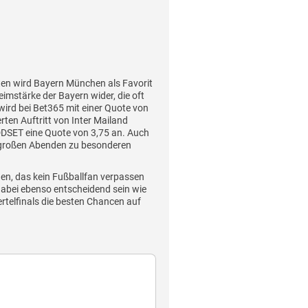
e
oten wird Bayern München als Favorit
imstärke der Bayern wider, die oft
 wird bei Bet365 mit einer Quote von
rten Auftritt von Inter Mailand
ODDSET eine Quote von 3,75 an. Auch
 an großen Abenden zu besonderen
en, das kein Fußballfan verpassen
dabei ebenso entscheidend sein wie
rtelfinals die besten Chancen auf