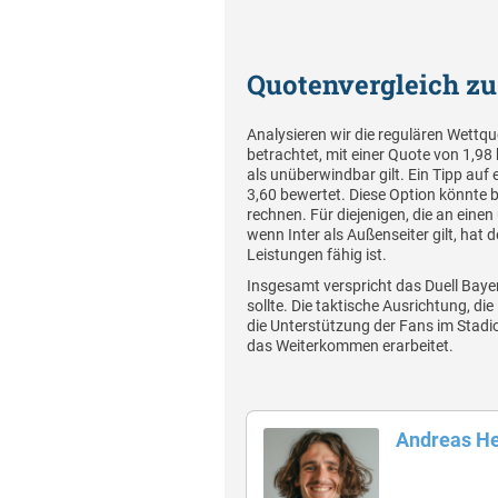
Quotenvergleich zu 
Analysieren wir die regulären Wettq
betrachtet, mit einer Quote von 1,98
als unüberwindbar gilt. Ein Tipp auf
3,60 bewertet. Diese Option könnte be
rechnen. Für diejenigen, die an eine
wenn Inter als Außenseiter gilt, hat
Leistungen fähig ist.
Insgesamt verspricht das Duell Baye
sollte. Die taktische Ausrichtung, 
die Unterstützung der Fans im Stadi
das Weiterkommen erarbeitet.
Andreas He