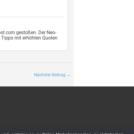
st.com gestoßen. Der Neo-
. Tipps mit erhöhten Quoten
Nächster Beitrag
→