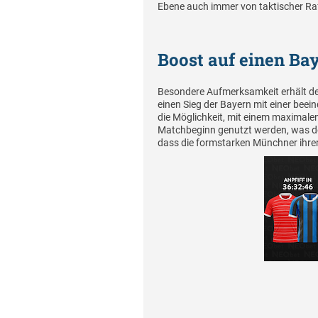
Ebene auch immer von taktischer Raf
Boost auf einen Ba
Besondere Aufmerksamkeit erhält d
einen Sieg der Bayern mit einer beei
die Möglichkeit, mit einem maximale
Matchbeginn genutzt werden, was den W
dass die formstarken Münchner ihrer 