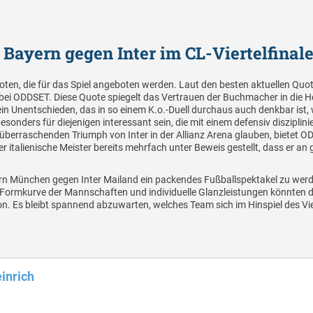
Bayern gegen Inter im CL-Viertelfinal
uoten, die für das Spiel angeboten werden. Laut den besten aktuellen Qu
 bei ODDSET. Diese Quote spiegelt das Vertrauen der Buchmacher in die He
 ein Unentschieden, das in so einem K.o.-Duell durchaus auch denkbar ist,
sonders für diejenigen interessant sein, die mit einem defensiv disziplinie
n überraschenden Triumph von Inter in der Allianz Arena glauben, bietet 
 der italienische Meister bereits mehrfach unter Beweis gestellt, dass er
rn München gegen Inter Mailand ein packendes Fußballspektakel zu werd
die Formkurve der Mannschaften und individuelle Glanzleistungen könnten 
on. Es bleibt spannend abzuwarten, welches Team sich im Hinspiel des Vie
inrich