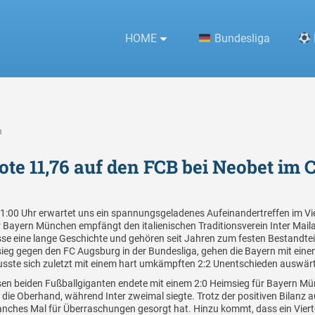
HOME
Bundesliga
%s
h
ote 11,76 auf den FCB bei Neobet im C
21:00 Uhr erwartet uns ein spannungsgeladenes Aufeinandertreffen im Vi
Bayern München empfängt den italienischen Traditionsverein Inter Mailan
se eine lange Geschichte und gehören seit Jahren zum festen Bestandtei
eg gegen den FC Augsburg in der Bundesliga, gehen die Bayern mit eine
 musste sich zuletzt mit einem hart umkämpften 2:2 Unentschieden auswä
esen beiden Fußballgiganten endete mit einem 2:0 Heimsieg für Bayern Mün
ie Oberhand, während Inter zweimal siegte. Trotz der positiven Bilanz aus
anches Mal für Überraschungen gesorgt hat. Hinzu kommt, dass ein Vierte