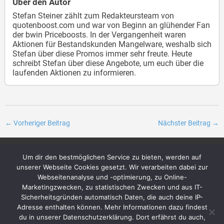
Über den Autor
Stefan Steiner zählt zum Redakteursteam von
quotenboost.com und war von Beginn an glühender Fan
der bwin Priceboosts. In der Vergangenheit waren
Aktionen für Bestandskunden Mangelware, weshalb sich
Stefan über diese Promos immer sehr freute. Heute
schreibt Stefan über diese Angebote, um euch über die
laufenden Aktionen zu informieren.
←
Vorheriger Beitrag
Nächster Beitrag
→
Um dir den bestmöglichen Service zu bieten, werden auf
Archiv
Über uns
unserer Webseite Cookies gesetzt. Wir verarbeiten dabei zur
Impressum
Das Team + unsere Ziele
Webseitenanalyse und -optimierung, zu Online-
Datenschutzerklärung
Kontakt
Marketingzwecken, zu statistischen Zwecken und aus IT-
Sicherheitsgründen automatisch Daten, die auch deine IP-
Adresse enthalten können. Mehr Informationen dazu findest
du in unserer Datenschutzerklärung. Dort erfährst du auch,