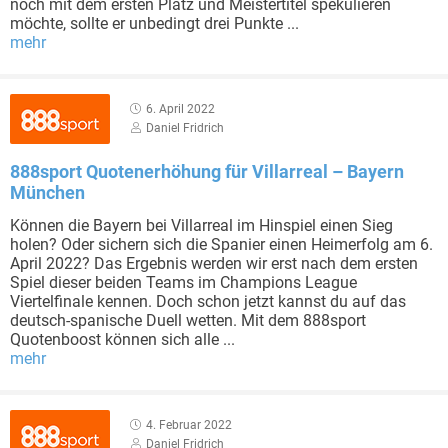
noch mit dem ersten Platz und Meistertitel spekulieren
möchte, sollte er unbedingt drei Punkte ...
mehr
6. April 2022
Daniel Fridrich
888sport Quotenerhöhung für Villarreal – Bayern
München
Können die Bayern bei Villarreal im Hinspiel einen Sieg
holen? Oder sichern sich die Spanier einen Heimerfolg am 6.
April 2022? Das Ergebnis werden wir erst nach dem ersten
Spiel dieser beiden Teams im Champions League
Viertelfinale kennen. Doch schon jetzt kannst du auf das
deutsch-spanische Duell wetten. Mit dem 888sport
Quotenboost können sich alle ...
mehr
4. Februar 2022
Daniel Fridrich