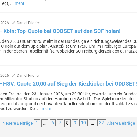
iegt, ...
mehr
 2026
Daniel Fridrich
– Köln: Top-Quote bei ODDSET auf den SCF holen!
 den 25. Januar 2026, steht in der Bundesliga ein richtungsweisendes D
FC Köln auf dem Spielplan. Anstoß ist um 17:30 Uhr im Freiburger Europ
h in der oberen Tabellenhälfte, wobei der SC Freiburg derzeit den 8. Platz 
 2026
Daniel Fridrich
 – HSV: Quote 20,00 auf Sieg der Kiezkicker bei ODDSET
n Freitag, den 23. Januar 2026, um 20:30 Uhr, erwartet uns ein Bundesl
n Millerntor-Stadion auf den Hamburger SV trifft. Das Spiel markiert den 
erspricht aufgrund der brisanten Tabellensituation und der Rivalität zwi
ell zu werden. Der ...
mehr
1
…
6
7
8
9
10
…
32
Neuere Beiträge
Ältere Beiträge