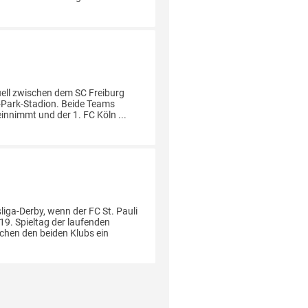
uell zwischen dem SC Freiburg
a-Park-Stadion. Beide Teams
einnimmt und der 1. FC Köln ...
!
iga-Derby, wenn der FC St. Pauli
19. Spieltag der laufenden
schen den beiden Klubs ein