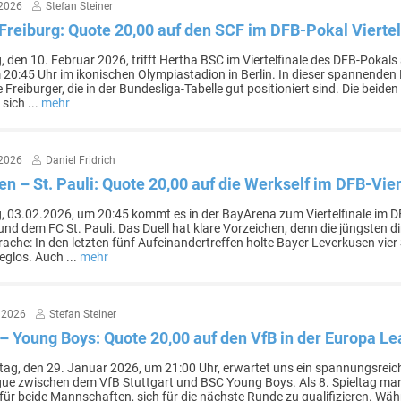
 2026
Stefan Steiner
Freiburg: Quote 20,00 auf den SCF im DFB-Pokal Viertel
 den 10. Februar 2026, trifft Hertha BSC im Viertelfinale des DFB-Pokals
m 20:45 Uhr im ikonischen Olympiastadion in Berlin. In dieser spannenden
 Freiburger, die in der Bundesliga-Tabelle gut positioniert sind. Die bei
 sich ...
mehr
 2026
Daniel Fridrich
n – St. Pauli: Quote 20,00 auf die Werkself im DFB-Vier
, 03.02.2026, um 20:45 kommt es in der BayArena zum Viertelfinale im 
nd dem FC St. Pauli. Das Duell hat klare Vorzeichen, denn die jüngsten d
rache: In den letzten fünf Aufeinandertreffen holte Bayer Leverkusen vier
ieglos. Auch ...
mehr
 2026
Stefan Steiner
 – Young Boys: Quote 20,00 auf den VfB in der Europa L
ag, den 29. Januar 2026, um 21:00 Uhr, erwartet uns ein spannungsreiche
e zwischen dem VfB Stuttgart und BSC Young Boys. Als 8. Spieltag markie
für beide Mannschaften, sich für die nächste Runde zu qualifizieren. Wäh