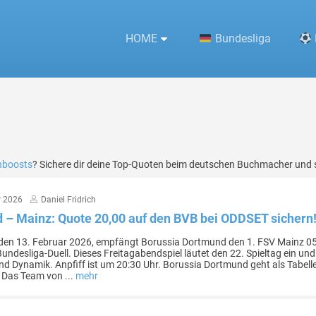
HOME
Bundesliga
%s
nboosts
? Sichere dir deine Top-Quoten beim deutschen Buchmacher und 
r 2026
Daniel Fridrich
 – Mainz: Quote 20,00 auf den BVB bei ODDSET sichern
 den 13. Februar 2026, empfängt Borussia Dortmund den 1. FSV Mainz 05
ndesliga-Duell. Dieses Freitagabendspiel läutet den 22. Spieltag ein un
 Dynamik. Anpfiff ist um 20:30 Uhr. Borussia Dortmund geht als Tabellen
. Das Team von ...
mehr