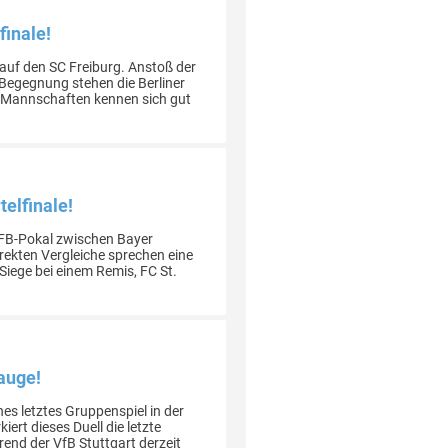
finale!
 auf den SC Freiburg. Anstoß der
 Begegnung stehen die Berliner
den Mannschaften kennen sich gut
telfinale!
DFB-Pokal zwischen Bayer
irekten Vergleiche sprechen eine
 Siege bei einem Remis, FC St.
eauge!
s letztes Gruppenspiel in der
rt dieses Duell die letzte
rend der VfB Stuttgart derzeit