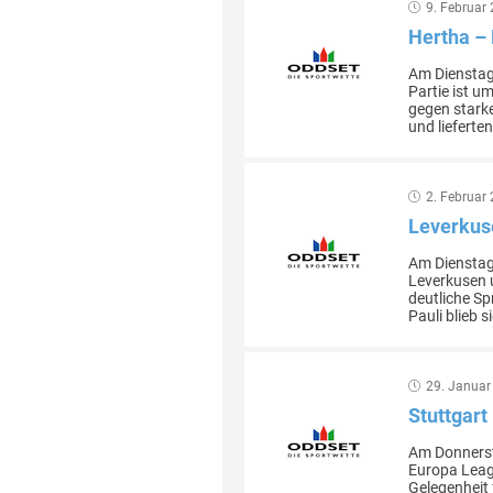
9. Februar
Hertha – 
Am Dienstag,
Partie ist u
gegen starke
und lieferten
2. Februar
Leverkuse
Am Dienstag
Leverkusen u
deutliche Sp
Pauli blieb s
29. Januar
Stuttgart
Am Donnerst
Europa Leagu
Gelegenheit 