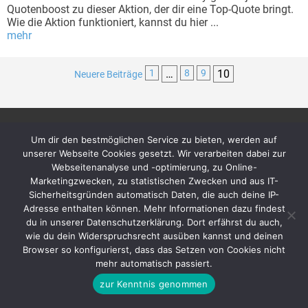
Quotenboost zu dieser Aktion, der dir eine Top-Quote bringt.
Wie die Aktion funktioniert, kannst du hier ...
mehr
1
…
8
9
10
Neuere Beiträge
Archiv
Über uns
Um dir den bestmöglichen Service zu bieten, werden auf
unserer Webseite Cookies gesetzt. Wir verarbeiten dabei zur
Impressum
Das Team + unsere Ziele
Webseitenanalyse und -optimierung, zu Online-
Datenschutzerklärung
Kontakt
Marketingzwecken, zu statistischen Zwecken und aus IT-
Sicherheitsgründen automatisch Daten, die auch deine IP-
Adresse enthalten können. Mehr Informationen dazu findest
du in unserer Datenschutzerklärung. Dort erfährst du auch,
wie du dein Widerspruchsrecht ausüben kannst und deinen
Browser so konfigurierst, dass das Setzen von Cookies nicht
Es gelten die AGB und Bonuskonditionen der betreffenden Wettanbieter.
18+. Glücksspiel kann süchtig machen. Hilfe unter gamblingtherapy.org. Spiele
mehr automatisch passiert.
verantwortungsbewusst. quotenboost.com finanziert sich durch Affiliate-Links. Durch die
Weiterleitung zu den Anbietern kann eine Provision entsehen, die jedoch keinen Einfluss auf
das Rating oder den Inhalt hat.
zur Kenntnis genommen